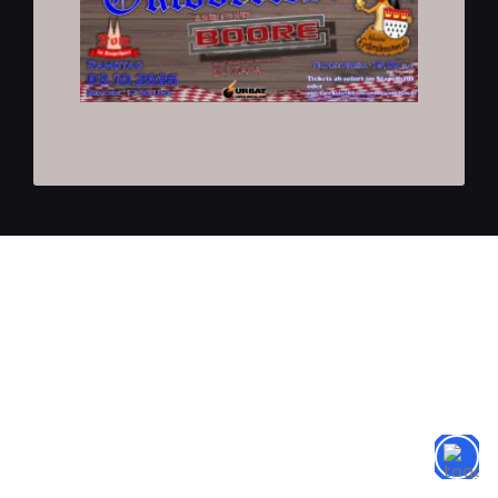
© 2026 by Kleine Erdmännchen®
Kleine Erdmännchen® ist eine unter Registernummer
302025004951 beim
Deutschen Patent- und Markenamt eingetragene
Marke.
Impressum
Datenschutz